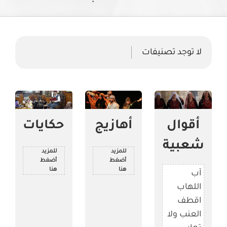
لا توجد تصنيفات
أقوال
أهازيج
حكايات
شعبية
للمزيد
للمزيد
أضغط
أضغط
هنا
هنا
آب
اللهاب
اقطف
العنب ولا