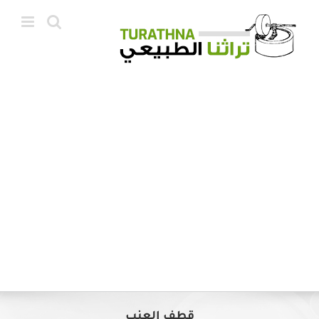
Ski
t
conten
قطف العنب