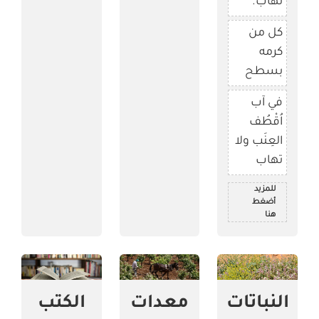
تهاب.
كل من
كرمه
بسطح
في آب
اُقْطُف
العِنَب ولا
تهاب
للمزيد
أضغط
هنا
النباتات
معدات
الكتب