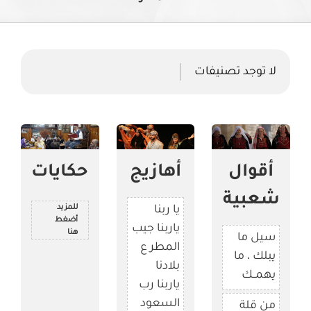
لا توجد تصنيفات
أقوال
أهازيج
حكايات
شعبية
للمزيد
يا ربنا
أضغط
ياربنا جيب
هنا
سيل ما
المطر ع
يبلك ، ما
بلادنا
يهمــك
ياربنا رب
السعود
من قلة