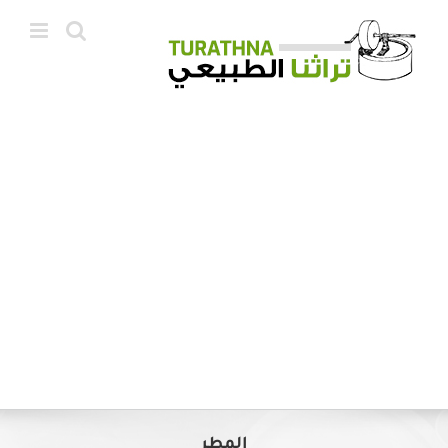
Ski
t
conten
المطر