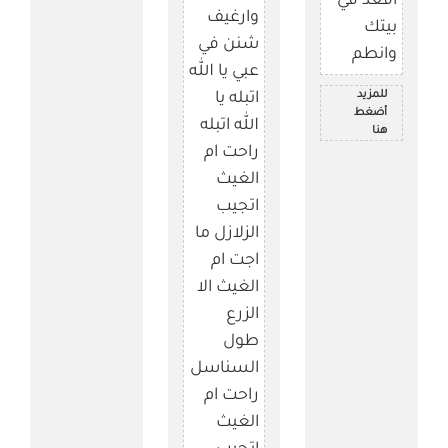
اقعد في
وارغيف
بيتك
شنن في
وانطم
عبي يا الله
للمزيد
اتبله يا
أضغط
الله اتبله
هنا
راحت ام
الغيث
اتجيب
الزلازل ما
اجت ام
الغيث الا
الزرع
طول
السناسل
راحت ام
الغيث