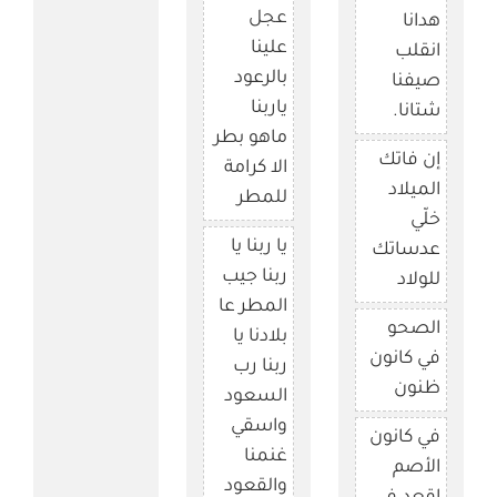
عجل
هدانا
علينا
انقلب
بالرعود
صيفنا
ياربنا
شتانا.
ماهو بطر
إن فاتك
الا كرامة
الميلاد
للمطر
خلّي
يا ربنا يا
عدساتك
ربنا جيب
للولاد
المطر عا
الصحو
بلادنا يا
في كانون
ربنا رب
ظنون
السعود
واسقي
في كانون
غنمنا
الأصم
والقعود