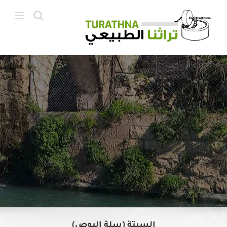
Ski
t
conten
السبتة (سلة البوص)