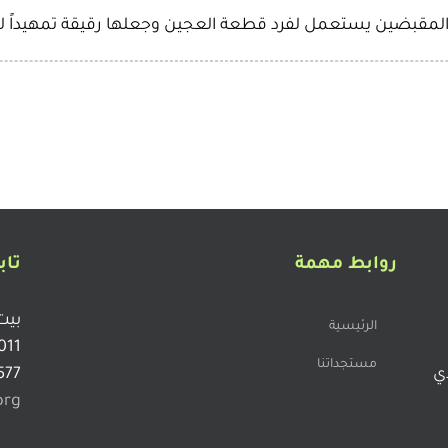
المقبضين يستعمل لفرد قطعة العجين وجعلها رقيقة تمهيداً لخ
روابط مهمة
تاب
بيت
الرئيسية
011
مستجداتنا
دي
577
org