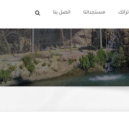
راثك
مستجداتنا
اتصل بنا