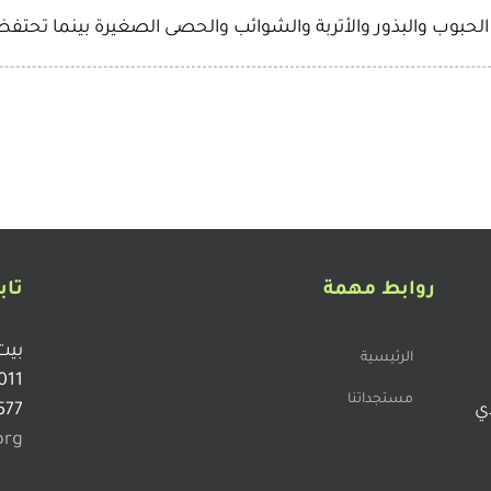
لحبوب والبذور والأتربة والشوائب والحصى الصغيرة بينما تحتف
روابط مهمة
تاب
بيت
الرئيسية
011
مستجداتنا
دي
577
org