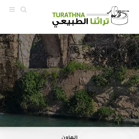
Ski
t
conten
الهاون