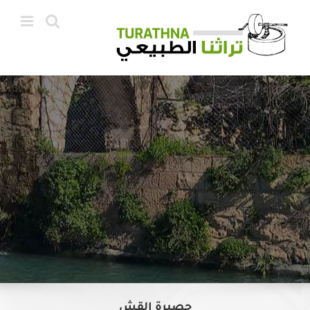
Ski
t
conten
حصيرة القش