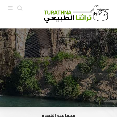
Ski
t
conten
محماسة القهوة