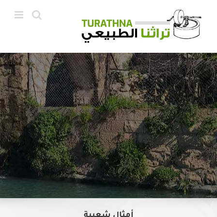
Ski
t
conten
أمثال شعبية