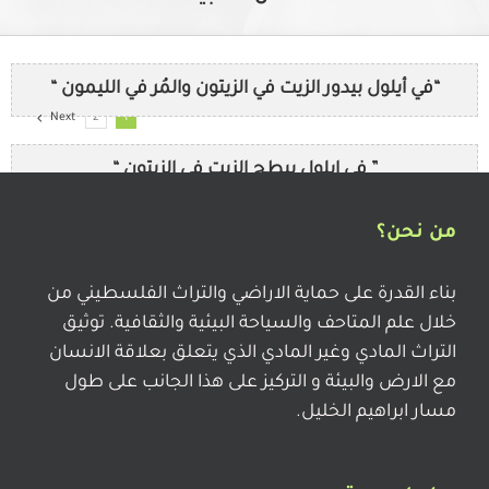
“في أيلول بيدور الزيت في الزيتون والمُر في الليمون “
Next
2
1
” في ايلول بيطح الزيت في الزيتون “
من نحن؟
” إذرو المساطيح من الريح “
بناء القدرة على حماية الاراضي والتراث الفلسطيني من
خلال علم المتاحف والسياحة البيئية والثقافية. توثيق
في اخر ايلول الصيف بيزول
التراث المادي وغير المادي الذي يتعلق بعلاقة الانسان
مع الارض والبيئة و التركيز على هذا الجانب على طول
مسار ابراهيم الخليل.
الطول طول نخلة ، والعقل عقل صخلة