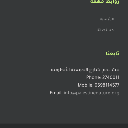
اللي في القدر تطلعه الملاس
روابط مهمة
الرئيسية
سيل ما يبلك ، ما يهمــك
مستجداتنا
اللي ما يعرف الصقر يشويه
تابعنا
من قلة هدانا انقلب صيفنا شتانا.
بيت لحم، شارع الجمعية الأنطونية
Phone: 2740011
Mobile: 0598114577
إن فاتك الميلاد خلّي عدساتك للولاد
Email:
info@palestinenature.org
عرس المجانين في كوانين