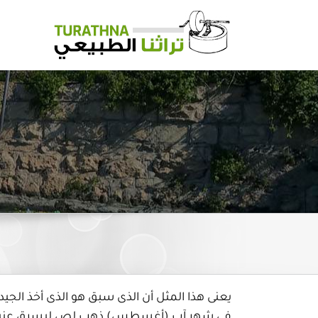
Ski
t
conten
يعنى هذا المثل أن الذى سبق هو الذى أخذ الجي
فى شهر آب (أغسطس) ذهب لص ليسرق عنبا من 