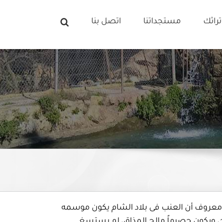
راثك
مستجداتنا
اتصل بنا
ة: معروف أن العنب فى بلاد الشام يكون موسمه
ويكون حصرماً مالح المذاق، لم يستسغ