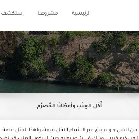
الرئيسية
مشروعنا
إستكشف ت
أَكَل العِنَب وأعطَانَا الحُصرُم
د من الشيء: ولم يبق غير الاشياء الاقل قيمة، ولهذا المثل قص
كرم قريب، وذلك فى شهر يونيو حيث لا يكون العنب قد نضج، 