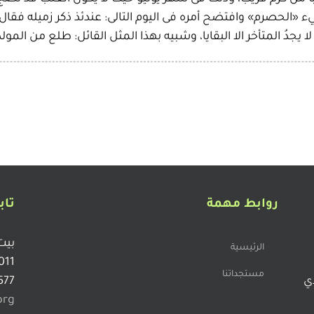
يء «الحصرم» وافتضح أمره فى اليوم التالى: عندئذ ذكر زميله فق
ا يجدُ المتأخر الا البقايا، وشبيه بهذا المثل القائل: طلع من الم
روابط مهمة
تاب
بيت
الرئيسية
011
مستجداتنا
دي
577
org