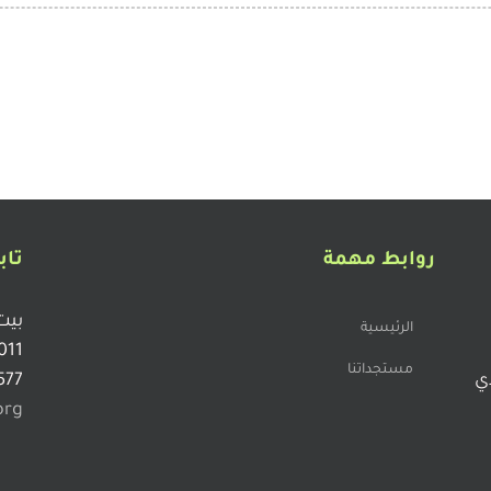
روابط مهمة
تاب
بيت
الرئيسية
011
مستجداتنا
دي
577
org