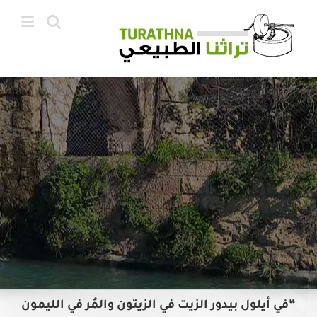
Ski
t
conten
“في أيلول بيدور الزيت في الزيتون والمُر في الليمون