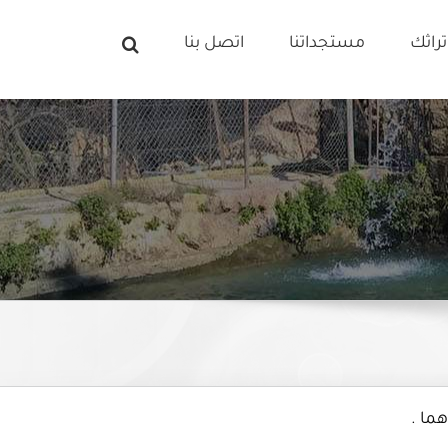
راثك
مستجداتنا
اتصل بنا
ما .