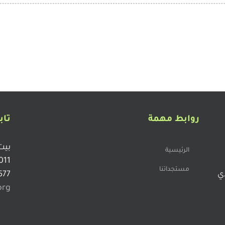
روابط مهمة
تاب
بيت
الرئيسية
011
مستجداتنا
دي
577
org