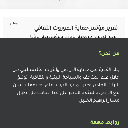
Next
2
1
تقرير مؤتمر حماية الموروث الثقافي
إسم الكاتب:
جمعيـة الروزنـا ومؤسسـة الرؤيـا
الفلسـطينية،
|
إسم دار النشر او المجلة:
جمعية الروزنا
مكان النشر أو عدد المجلة والصفحة:
70 صفحة
|
من نحن؟
تاريخ النشر:
2023
بناء القدرة على حماية الاراضي والتراث الفلسطيني من
خلال علم المتاحف والسياحة البيئية والثقافية. توثيق
التراث المادي وغير المادي الذي يتعلق بعلاقة الانسان
التراث والمجتمع / العدد 20
مع الارض والبيئة و التركيز على هذا الجانب على طول
إسم الكاتب:
عبد اللطيف البرغوثي واخرون
|
إسم دار
مسار ابراهيم الخليل.
النشر او المجلة:
جمعية انعاش الاسرة / العدد 20
مكان النشر أو عدد المجلة والصفحة:
رام الله / البيرة
|
تاريخ النشر:
1989
روابط مهمة