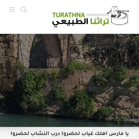
Ski
t
conten
يا مارس اهلك غياب لحضروا درب النشاب لحضروا