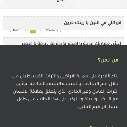
انو اللي في التين يا ريتك حزين
Next
3
2
1
Previous
ليش حمارتك عرجة يا اعجير واردة على برقة يا اعجير
من نحن؟
راعينا علي القرع طول الليل وهو يزرع يزرع بقمح قصري ت
يملي خوابينا
بناء القدرة على حماية الاراضي والتراث الفلسطيني من
خلال علم المتاحف والسياحة البيئية والثقافية. توثيق
التراث المادي وغير المادي الذي يتعلق بعلاقة الانسان
رويدة رويدة خذيني للغنم راعي ولارعى غنمك ورددهن
مع الارض والبيئة و التركيز على هذا الجانب على طول
بمقلاعي
مسار ابراهيم الخليل.
الله يجازي الحصيدة الي حصدناها لا زاد اكلنا ولا مي