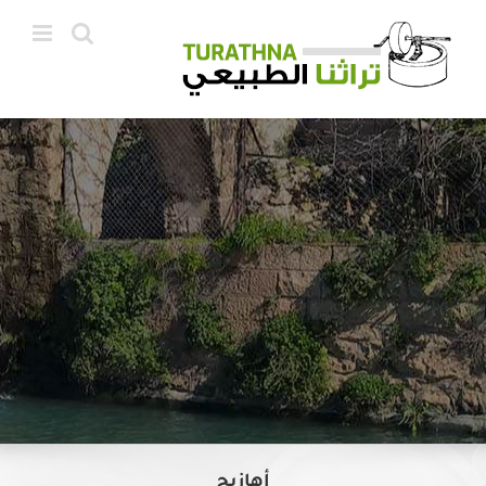
Ski
t
conten
أهازيج