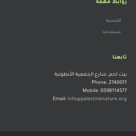
قَــشَــرْ يــابــا قَــشْــر
روابط مهمة
الرئيسية
جـوزنـي قـبـل مـا يـقـوم “الـكـادم “
مستجداتنا
عكوب يا بنات
تابعنا
سعد الخبايا
بيت لحم، شارع الجمعية الأنطونية
Phone: 2740011
Mobile: 0598114577
الدنيا “حوابس” بس هذا زمان الحكي
Email:
info@palestinenature.org
الأيام المستقرضات أو أيام العجائز