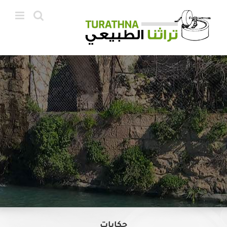
Ski
t
conten
حكايات