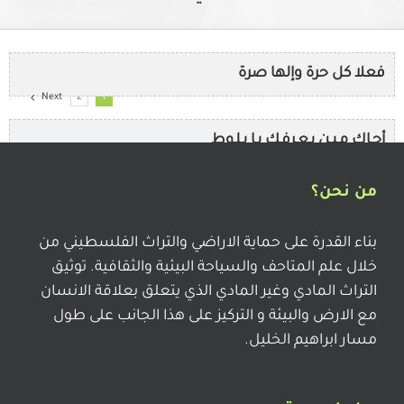
فعلا كل حرة وإلها صرة
Next
2
1
أجـاك مـيـن يـعـرفـك يـا بـلـوط
من نحن؟
حُــط بــالــخُــرج
بناء القدرة على حماية الاراضي والتراث الفلسطيني من
خلال علم المتاحف والسياحة البيئية والثقافية. توثيق
ع الروزنا ..ع الروزنا كلي الحلا فيها..او كل البلى فيها ؟؟
التراث المادي وغير المادي الذي يتعلق بعلاقة الانسان
مع الارض والبيئة و التركيز على هذا الجانب على طول
مسار ابراهيم الخليل.
شد قربت الرملة على اللد