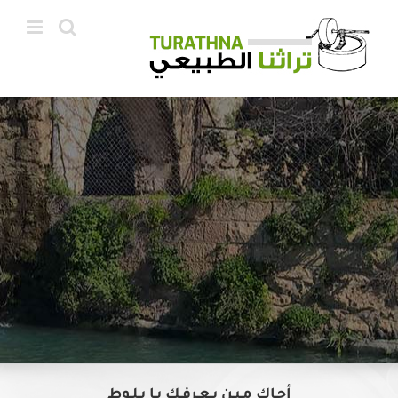
Ski
t
conten
أجـاك مـيـن يـعـرفـك يـا بـلـوط