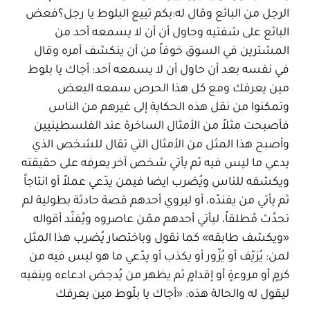
الرجل من البائع وقال له:بكم تبيع البلوط يا رجل؟فعض
البائع على شفتيه وحاول أن أن لا يسمعه أحد من
المشترين في السوق خوفاً من أن ينكشف أمره وقال
في نفسه بعد أن حاول أن لا يسمعه أحد: أجاك يا بلوط
مين يعرفك ومع كل هذا الحرص سمعه البعض
وتمكنوا من نقل هذه الحكاية إلى غيرهم من الناس
فأصبحت مثلاً من الأمثال الساخرة عند الفلسطينيين
وأصبح هذا المثل من الأمثال التي تقال للشخص الذي
يدعي ما ليس فيه ثم يأتي شخص آخر يعرفه على حقيقته
ويكشفه للناس ويُضرب ايضا فيمن يدّعي عملاً أو انتاجاً
ثم يأتي من يفندّه، أو ليروي أحدهم قصة حادثة بطولية لم
تحدُث مُطلقاً، ليأتي أحدهم ممّن عاصروه ويُفنّد أقواله
«ويكشف طابقه» كما نقول وباختصار يُضرب هذا المثل
لمن: يُزيّف أو يُزّور أو يكذب أو يدّعي ما هو ليس فيه من
كرمٍ أو مروءةٍ أو إقدامٍ ثم يظهر من يُدحِض ادعاءه وينفيه
ليقول له والحالة هذه: «أجاك يا بلّوط مين يعرفك