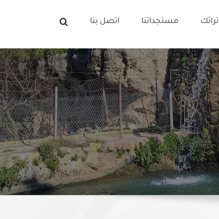
راثك
مستجداتنا
اتصل بنا