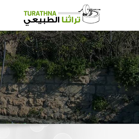
Ski
t
conten