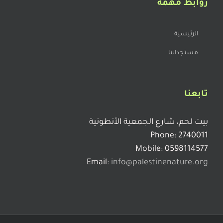
البرذعة
روابط مهمة
الرئيسية
الشليف
مستجداتنا
التتبين
تابعنا
التبانة او المتبن
بيت لحم، شارع الجمعية الأنطونية
Phone: 2740011
Mobile: 0598114577
ترابية الغور
Email:
info@palestinenature.org
القصل