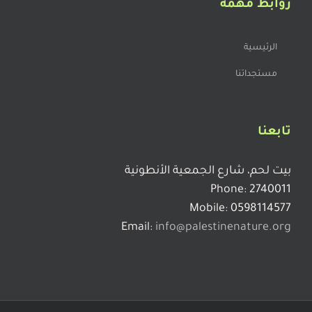
البرذعة
روابط مهمة
الرئيسية
الشليف
مستجداتنا
التتبين
تابعنا
التبانة او المتبن
بيت لحم، شارع الجمعية الأنطونية
Phone: 2740011
Mobile: 0598114577
ترابية الغور
Email:
info@palestinenature.org
القصل