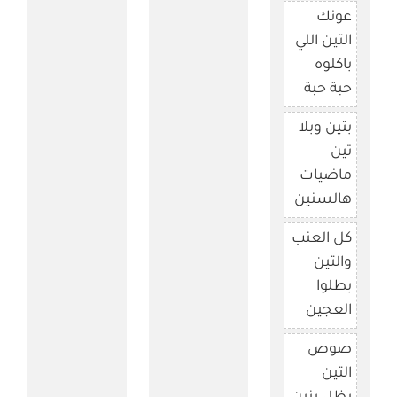
عونك
التين اللي
باكلوه
حبة حبة
بتين وبلا
تين
ماضيات
هالسنين
كل العنب
والتين
بطلوا
العجين
صوص
التين