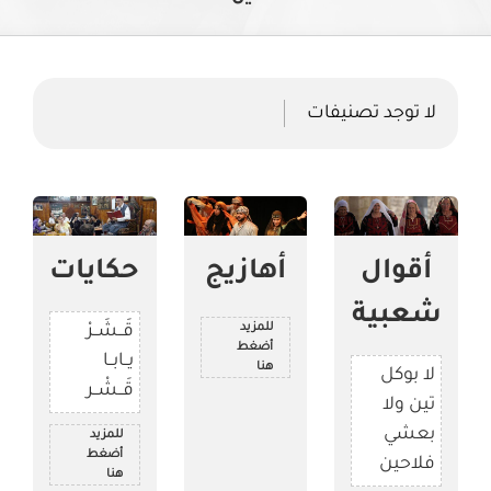
لا توجد تصنيفات
أقوال
أهازيج
حكايات
شعبية
للمزيد
قَــشَــرْ
أضغط
يــابــا
هنا
لا بوكل
قَــشْــر
تين ولا
بعشي
للمزيد
أضغط
فلاحين
هنا