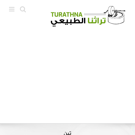
Ski
t
conten
تين