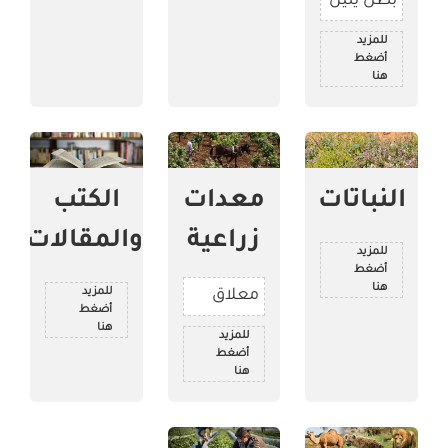
بظل ينين
للمزيد
أضغط
هنا
النباتات
معدات
الكتب
زراعية
والمقالات
للمزيد
أضغط
هنا
للمزيد
معلاق
أضغط
هنا
للمزيد
أضغط
هنا