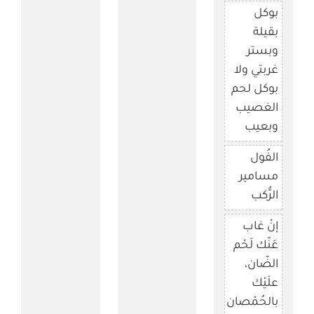
بوكل
بقيلة
وبستر
غربتي ولا
بوكل لحم
الغصيب
وبعيب
الفُول
مسامير
الرُّكب
إنْ غاب
عَنّك لَحْم
الضّان،
علَيْك
بالحُمْصان