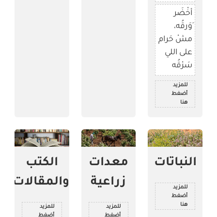
أخْضَر
َوَرقُه،
مشْ حَرام
على اللي
سَرْقُه
للمزيد
أضغط
هنا
النباتات
معدات
الكتب
زراعية
والمقالات
للمزيد
أضغط
هنا
للمزيد
للمزيد
أضغط
أضغط