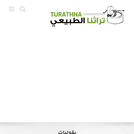
Ski
t
conten
بقوليات