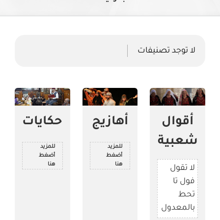
لا توجد تصنيفات
أقوال
أهازيج
حكايات
شعبية
للمزيد
للمزيد
أضغط
أضغط
هنا
هنا
لا تقول
فول تا
تحط
بالمعدول