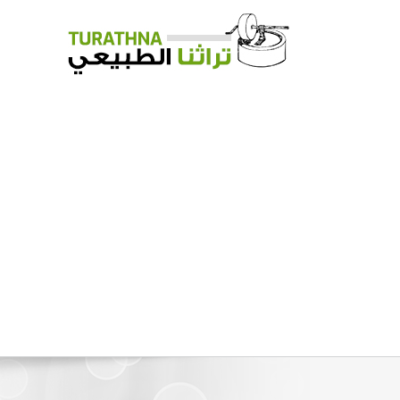
Ski
t
conten