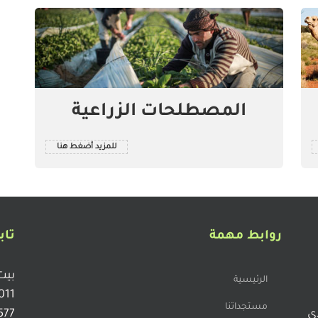
المصطلحات الزراعية
للمزيد أضغط هنا
روابط مهمة
تاب
بيت
الرئيسية
011
مستجداتنا
دي
577