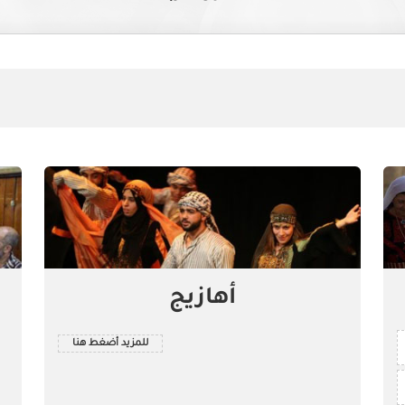
أهازيج
للمزيد أضغط هنا