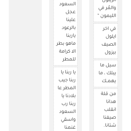
الزيتون
السعود
والمُر في
عجل
الليمون “
علينا
بالرعود
في اخر
ياربنا
ايلول
ماهو بطر
الصيف
الا كرامة
بيزول
للمطر
سيل ما
يا ربنا يا
يبلك ، ما
ربنا جيب
يهمــك
المطر عا
من قلة
بلادنا يا
هدانا
ربنا رب
انقلب
السعود
صيفنا
واسقي
شتانا.
غنمنا