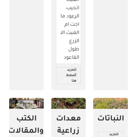
اتجيب
الرعود ما
اجت ام
الغيث الا
الزرع
طول
القاعود
للمزيد
أضغط
هنا
النباتات
معدات
الكتب
زراعية
والمقالات
للمزيد