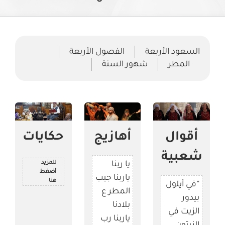
السعود الأربعة
الفصول الأربعة
المطر
شهور السنة
أقوال
أهازيج
حكايات
شعبية
للمزيد
يا ربنا
أضغط
ياربنا جيب
هنا
“في أيلول
المطر ع
بيدور
بلادنا
الزيت في
ياربنا رب