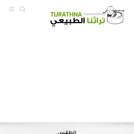
Ski
t
conten
الطقس