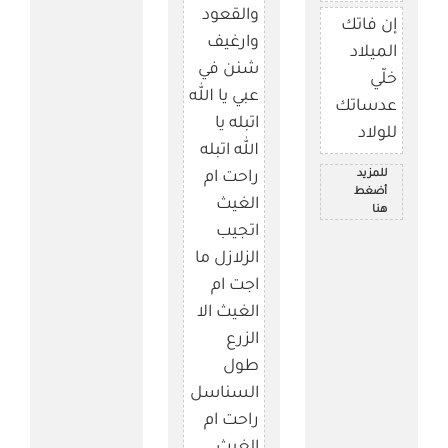
والقعود
إن فاتك
وارغيف
الميلاد
شنن في
خلّي
عبي يا الله
عدساتك
اتبله يا
للولاد
الله اتبله
للمزيد
راحت ام
أضغط
الغيث
هنا
اتجيب
الزلازل ما
اجت ام
الغيث الا
الزرع
طول
السناسل
راحت ام
الغيث